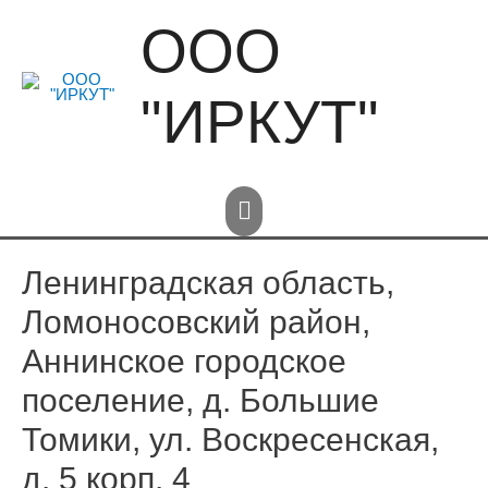
Перейти
ООО
к
содержимому
"ИРКУТ"
Главное
меню
Ленинградская область,
Ломоносовский район,
Аннинское городское
поселение, д. Большие
Томики, ул. Воскресенская,
д. 5 корп. 4