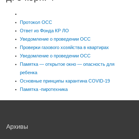
Протокол ОСС
Ответ из Фонда КР ЛО
Уведомление о проведении ОСС
Проверки газового хозяйства в квартирах
Уведомление о проведении ОСС
Памятка — открытое окно — опасность для
ребенка
Основные принципы карантина COVID-19
Памятка -пиротехника
Архивы